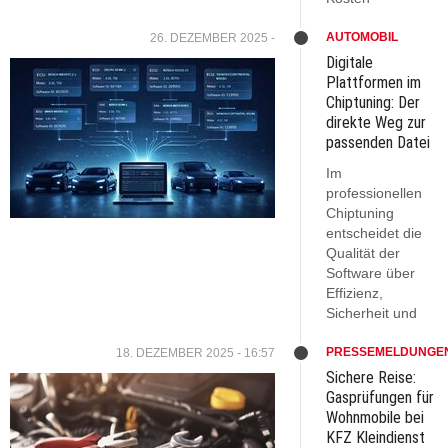
AUTOMOBIL
26. DEZEMBER 2025 -
Digitale
Plattformen im
Chiptuning: Der
direkte Weg zur
passenden Datei
Im
professionellen
Chiptuning
entscheidet die
Qualität der
Software über
Effizienz,
Sicherheit und
PRESSEMELDUNGE
18. DEZEMBER 2025 - 16:57
Sichere Reise:
Gasprüfungen für
Wohnmobile bei
KFZ Kleindienst