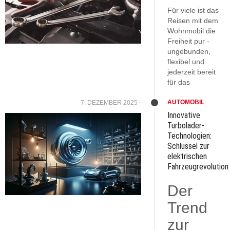
Für viele ist das
Reisen mit dem
Wohnmobil die
Freiheit pur -
ungebunden,
flexibel und
jederzeit bereit
für das
AUTOMOBIL
7. DEZEMBER 2025 -
Innovative
Turbolader-
Technologien:
Schlüssel zur
elektrischen
Fahrzeugrevolution
Der
Trend
zur