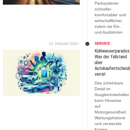
Parksysteme
schneller,
komfortabler und
wirtschaftlicher,
indem sie Ein-
und Ausfahrten
SERVICE
10. JANUAR 2026 -
Kühlwasserparadox
Was der Füllstand
über
Autokaufentscheid
verrät
Das scheinbare
Detail im
Ausgleichsbehälter
kann Hinweise
auf
Motorgesundheit,
Wartungshistorie
und versteckte
Kosten