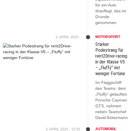
für ein Auto
drauflegt, das im
Grunde
genommen
MOTORSPORT
3. APRIL 2025 -
Starker
Podestrang für
rent2Drive-racing
in der Klasse V5
– „Fluffy“ mit
weniger Fortüne
Im Flaggschiff
des Teams, dem
„Fluffy“ getauften
Porsche Cayman
GTS, nahmen
neben Teamchef
David Ackermann
AUTOMOBIL
3. APRIL 2025 - 15:55