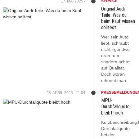
SERVICE
17. MAI 2025 -
Original Audi
Teile: Was du
beim Kauf wissen
solltest
Wer sein Auto
liebt, schraubt
nicht irgendwo
dran rum –
sondern achtet
auf Qualität.
Doch woran
erkennt man
PRESSEMELDUNGE
28. APRIL 2025 - 11:04
MPU-
Durchfallquote
bleibt hoch
Kurzbeschreibung:
Durchfallquote
bei der