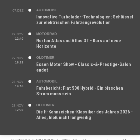
AUTOMOBIL
07.DEZ
Innovative Turbolader-Technologien: Schlüssel
zur elektrischen Fahrzeugrevolution
MOTORRAD
27.NOV
12:40
Norton Atlas und Atlas GT - Kurs auf neue
Horizonte
OLDTIMER
27.NOV
16:32
Essen Motor Show - Classic-&-Prestige-Salon
endet
AUTOMOBIL
28.NOV
14:46
Fahrbericht: Fiat 500 Hybrid - Ein bisschen
Strom muss sein
OLDTIMER
28.NOV
12:29
Die H-Kennzeichen-Klassiker des Jahres 2026 -
Alles, bloß nicht langweilig