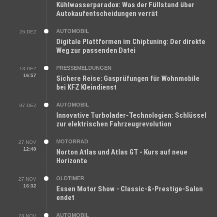
Kühlwasserparadox: Was der Füllstand über
Autokaufentscheidungen verrät
AUTOMOBIL
26.DEZ
Digitale Plattformen im Chiptuning: Der direkte
Weg zur passenden Datei
PRESSEMELDUNGEN
18.DEZ
16:57
Sichere Reise: Gasprüfungen für Wohnmobile
bei KFZ Kleindienst
AUTOMOBIL
07.DEZ
Innovative Turbolader-Technologien: Schlüssel
zur elektrischen Fahrzeugrevolution
MOTORRAD
27.NOV
12:40
Norton Atlas und Atlas GT - Kurs auf neue
Horizonte
OLDTIMER
27.NOV
16:32
Essen Motor Show - Classic-&-Prestige-Salon
endet
AUTOMOBIL
28.NOV