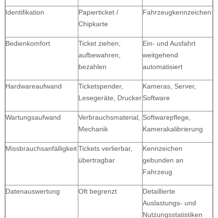
Identifikation
Papierticket /
Fahrzeugkennzeichen
Chipkarte
Bedienkomfort
Ticket ziehen,
Ein- und Ausfahrt
aufbewahren,
weitgehend
bezahlen
automatisiert
Hardwareaufwand
Ticketspender,
Kameras, Server,
Lesegeräte, Drucker
Software
Wartungsaufwand
Verbrauchsmaterial,
Softwarepflege,
Mechanik
Kamerakalibrierung
Missbrauchsanfälligkeit
Tickets verlierbar,
Kennzeichen
übertragbar
gebunden an
Fahrzeug
Datenauswertung
Oft begrenzt
Detaillierte
Auslastungs- und
Nutzungsstatistiken