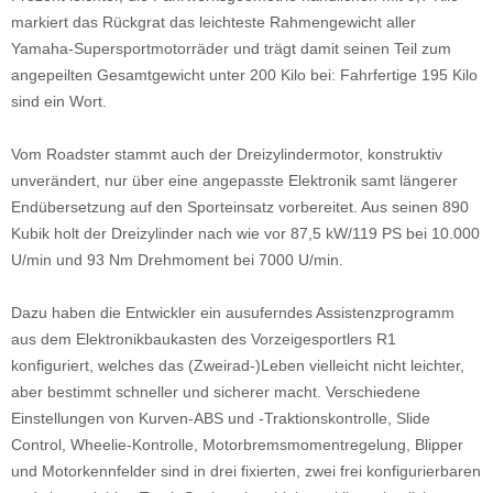
markiert das Rückgrat das leichteste Rahmengewicht aller
Yamaha-Supersportmotorräder und trägt damit seinen Teil zum
angepeilten Gesamtgewicht unter 200 Kilo bei: Fahrfertige 195 Kilo
sind ein Wort.
Vom Roadster stammt auch der Dreizylindermotor, konstruktiv
unverändert, nur über eine angepasste Elektronik samt längerer
Endübersetzung auf den Sporteinsatz vorbereitet. Aus seinen 890
Kubik holt der Dreizylinder nach wie vor 87,5 kW/119 PS bei 10.000
U/min und 93 Nm Drehmoment bei 7000 U/min.
Dazu haben die Entwickler ein ausuferndes Assistenzprogramm
aus dem Elektronikbaukasten des Vorzeigesportlers R1
konfiguriert, welches das (Zweirad-)Leben vielleicht nicht leichter,
aber bestimmt schneller und sicherer macht. Verschiedene
Einstellungen von Kurven-ABS und -Traktionskontrolle, Slide
Control, Wheelie-Kontrolle, Motorbremsmomentregelung, Blipper
und Motorkennfelder sind in drei fixierten, zwei frei konfigurierbaren