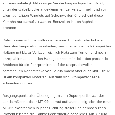
anderes nahelegt: Mit rassiger Verkleidung im typischen R-Stil,
unter der Gabelbrücke angeklemmten Lenkerstummeln und vor
allem auffälligen Winglets auf Scheinwerferhöhe scheint diese
Yamaha nur darauf zu warten, Bestzeiten in den Asphalt zu
brennen.
Dafür lassen sich die Fußrasten in eine 15 Zentimeter höhere
Rennstreckenposition montierten, was in einer ziemlich kompakten
Haltung mit klarer Vorlage, reichlich Platz zum Turnen und noch
akzeptabler Last auf den Handgelenken mündet – das passende
Ambiente für die Fahrpremiere auf der anspruchsvollen,
flammneuen Rennstrecke von Sevilla macht aber auch klar: Die R9
ist ein kompaktes Motorrad, auf dem sich Großgewachsene
schwertun dürften.
Ausgangspunkt aller Überlegungen zum Supersportler war der
Landstraßenroadster MT-09, darauf aufbauend zeigt sich der neue
Alu-Brückenrahmen in jeder Richtung steifer und dennoch zehn
Prozent leichter, die Fahrwerksgeometrie handlicher. Mit 9,7 Kilo