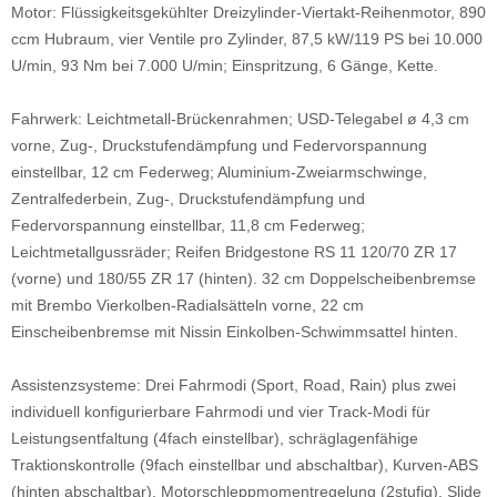
Motor: Flüssigkeitsgekühlter Dreizylinder-Viertakt-Reihenmotor, 890
ccm Hubraum, vier Ventile pro Zylinder, 87,5 kW/119 PS bei 10.000
U/min, 93 Nm bei 7.000 U/min; Einspritzung, 6 Gänge, Kette.
Fahrwerk: Leichtmetall-Brückenrahmen; USD-Telegabel ø 4,3 cm
vorne, Zug-, Druckstufendämpfung und Federvorspannung
einstellbar, 12 cm Federweg; Aluminium-Zweiarmschwinge,
Zentralfederbein, Zug-, Druckstufendämpfung und
Federvorspannung einstellbar, 11,8 cm Federweg;
Leichtmetallgussräder; Reifen Bridgestone RS 11 120/70 ZR 17
(vorne) und 180/55 ZR 17 (hinten). 32 cm Doppelscheibenbremse
mit Brembo Vierkolben-Radialsätteln vorne, 22 cm
Einscheibenbremse mit Nissin Einkolben-Schwimmsattel hinten.
Assistenzsysteme: Drei Fahrmodi (Sport, Road, Rain) plus zwei
individuell konfigurierbare Fahrmodi und vier Track-Modi für
Leistungsentfaltung (4fach einstellbar), schräglagenfähige
Traktionskontrolle (9fach einstellbar und abschaltbar), Kurven-ABS
(hinten abschaltbar), Motorschleppmomentregelung (2stufig), Slide