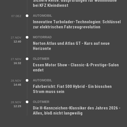
Sichere Reise: Gasprüfungen für Wohnmobile
bei KFZ Kleindienst
AUTOMOBIL
07.DEZ
Innovative Turbolader-Technologien: Schlüssel
zur elektrischen Fahrzeugrevolution
MOTORRAD
27.NOV
12:40
Norton Atlas und Atlas GT - Kurs auf neue
Horizonte
OLDTIMER
27.NOV
16:32
Essen Motor Show - Classic-&-Prestige-Salon
endet
AUTOMOBIL
28.NOV
14:46
Fahrbericht: Fiat 500 Hybrid - Ein bisschen
Strom muss sein
OLDTIMER
28.NOV
12:29
Die H-Kennzeichen-Klassiker des Jahres 2026 -
Alles, bloß nicht langweilig