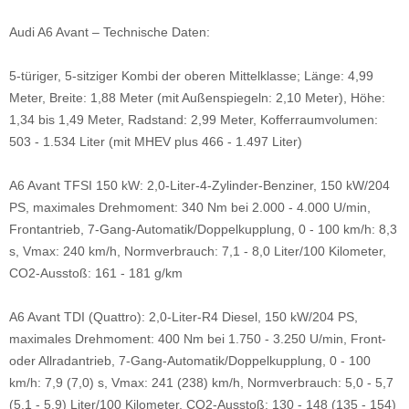
Audi A6 Avant – Technische Daten:
5-türiger, 5-sitziger Kombi der oberen Mittelklasse; Länge: 4,99
Meter, Breite: 1,88 Meter (mit Außenspiegeln: 2,10 Meter), Höhe:
1,34 bis 1,49 Meter, Radstand: 2,99 Meter, Kofferraumvolumen:
503 - 1.534 Liter (mit MHEV plus 466 - 1.497 Liter)
A6 Avant TFSI 150 kW: 2,0-Liter-4-Zylinder-Benziner, 150 kW/204
PS, maximales Drehmoment: 340 Nm bei 2.000 - 4.000 U/min,
Frontantrieb, 7-Gang-Automatik/Doppelkupplung, 0 - 100 km/h: 8,3
s, Vmax: 240 km/h, Normverbrauch: 7,1 - 8,0 Liter/100 Kilometer,
CO2-Ausstoß: 161 - 181 g/km
A6 Avant TDI (Quattro): 2,0-Liter-R4 Diesel, 150 kW/204 PS,
maximales Drehmoment: 400 Nm bei 1.750 - 3.250 U/min, Front-
oder Allradantrieb, 7-Gang-Automatik/Doppelkupplung, 0 - 100
km/h: 7,9 (7,0) s, Vmax: 241 (238) km/h, Normverbrauch: 5,0 - 5,7
(5,1 - 5,9) Liter/100 Kilometer, CO2-Ausstoß: 130 - 148 (135 - 154)