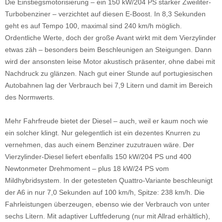
Die Einstiegsmotorisierung – ein 150 kW/204 PS starker Zweiliter-
Turbobenziner – verzichtet auf diesen E-Boost. In 8,3 Sekunden
geht es auf Tempo 100, maximal sind 240 km/h möglich.
Ordentliche Werte, doch der große Avant wirkt mit dem Vierzylinder
etwas zäh – besonders beim Beschleunigen an Steigungen. Dann
wird der ansonsten leise Motor akustisch präsenter, ohne dabei mit
Nachdruck zu glänzen. Nach gut einer Stunde auf portugiesischen
Autobahnen lag der Verbrauch bei 7,9 Litern und damit im Bereich
des Normwerts.
Mehr Fahrfreude bietet der Diesel – auch, weil er kaum noch wie
ein solcher klingt. Nur gelegentlich ist ein dezentes Knurren zu
vernehmen, das auch einem Benziner zuzutrauen wäre. Der
Vierzylinder-Diesel liefert ebenfalls 150 kW/204 PS und 400
Newtonmeter Drehmoment – plus 18 kW/24 PS vom
Mildhybridsystem. In der getesteten Quattro-Variante beschleunigt
der A6 in nur 7,0 Sekunden auf 100 km/h, Spitze: 238 km/h. Die
Fahrleistungen überzeugen, ebenso wie der Verbrauch von unter
sechs Litern. Mit adaptiver Luftfederung (nur mit Allrad erhältlich),