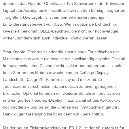
dennoch das Flair der Oberklasse. Ein Schwerpunkt der Entwickler
lag auf der Aerodynamik – sichtbar etwa an den bündig integrierten
Türgriffen. Das Ergebnis ist ein bemerkenswert niedriger
Luftwiderstandsbeiwert von 0,25. Wer in optionale Lichttechnik
investiert, bekommt OLED-Leuchten, die nicht nur hochwertiger
wirken, sondern sich auch individuell konfigurieren lassen.
Statt Knöpfe, Drehregler oder die einst hippen Touchflächen der
Mittelkonsole erwartet die Insassen ein vollständig digitales Cockpit.
Im ausgeschalteten Zustand wirkt es klar und aufgeräumt – doch
beim Starten des Motors erwacht eine großzügige Display-
Landschaft. Das große Fahrerdisplay und der zentrale
Touchscreen verschmelzen dabei optisch zu einer gebogenen
Bildfläche. Optional kommen ein weiterer Beifahrer-Touchscreen
und ein großes Head-up-Display hinzu. Damit ist das A6-Cockpit
hochmodern – und bis an die Grenze des „Vertouchten“ geführt.
Dank kluger Gestaltung bleibt es dennoch übersichtlich.
Mit der neuen Elektronikarchitektur „E3 1.2“ ist der A6 zudem fit für