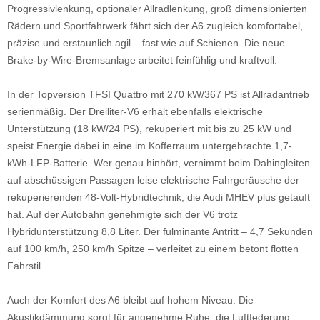
Progressivlenkung, optionaler Allradlenkung, groß dimensionierten
Rädern und Sportfahrwerk fährt sich der A6 zugleich komfortabel,
präzise und erstaunlich agil – fast wie auf Schienen. Die neue
Brake-by-Wire-Bremsanlage arbeitet feinfühlig und kraftvoll.
In der Topversion TFSI Quattro mit 270 kW/367 PS ist Allradantrieb
serienmäßig. Der Dreiliter-V6 erhält ebenfalls elektrische
Unterstützung (18 kW/24 PS), rekuperiert mit bis zu 25 kW und
speist Energie dabei in eine im Kofferraum untergebrachte 1,7-
kWh-LFP-Batterie. Wer genau hinhört, vernimmt beim Dahingleiten
auf abschüssigen Passagen leise elektrische Fahrgeräusche der
rekuperierenden 48-Volt-Hybridtechnik, die Audi MHEV plus getauft
hat. Auf der Autobahn genehmigte sich der V6 trotz
Hybridunterstützung 8,8 Liter. Der fulminante Antritt – 4,7 Sekunden
auf 100 km/h, 250 km/h Spitze – verleitet zu einem betont flotten
Fahrstil.
Auch der Komfort des A6 bleibt auf hohem Niveau. Die
Akustikdämmung sorgt für angenehme Ruhe, die Luftfederung