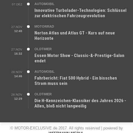
AUTOMOBIL
07.DEZ
Innovative Turbolader-Technologien: Schlüssel
zur elektrischen Fahrzeugrevolution
MOTORRAD
27.NOV
12:40
Norton Atlas und Atlas GT - Kurs auf neue
Horizonte
OLDTIMER
27.NOV
16:32
Essen Motor Show - Classic-&-Prestige-Salon
endet
AUTOMOBIL
28.NOV
14:46
Fahrbericht: Fiat 500 Hybrid - Ein bisschen
Strom muss sein
OLDTIMER
28.NOV
12:29
Die H-Kennzeichen-Klassiker des Jahres 2026 -
Alles, bloß nicht langweilig
© MOTOR-EXCLUSIVE.de 2017. All rights reserved | powered by