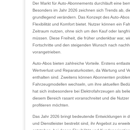
Der Markt für Auto-Abonnements durchläuft eine be
Besonders im Jahr 2026 zeichnen sich Trends ab, d
grundlegend verändern. Das Konzept des Auto-Abos g
Flexibilität und Komfort bietet. Nutzer können ein F
Zeitraum nutzen, ohne sich um den Kauf oder langfr
müssen. Diese Freiheit, die früher undenkbar war, w
Fortschritte und den steigenden Wunsch nach nachha
vorangetrieben.
Auto-Abos bieten zahlreiche Vorteile. Erstens entlas
Wertverlust und Reparaturkosten, da Wartung und Ve
enthalten sind. Zweitens können Abonnenten proble
Fahrzeugmodellen wechseln, um ihre aktuellen Bedürf
hat sich insbesondere bei Elektrofahrzeugen als beli
diesem Bereich rasant voranschreitet und die Nutze
profitieren möchten.
Das Jahr 2026 bringt bedeutende Entwicklungen in d
und Dienstleister bestrebt sind, ihr Angebot zu erwe