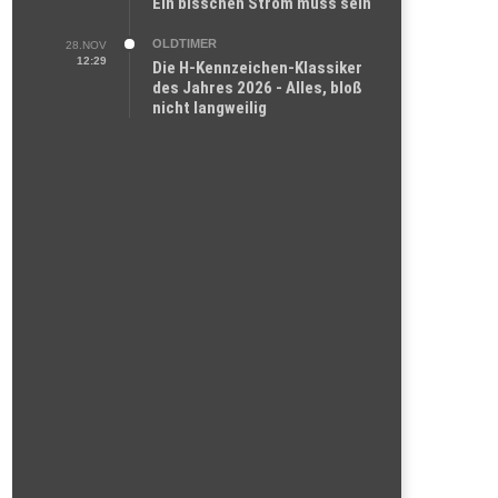
Ein bisschen Strom muss sein
OLDTIMER
28.NOV
12:29
Die H-Kennzeichen-Klassiker
des Jahres 2026 - Alles, bloß
nicht langweilig