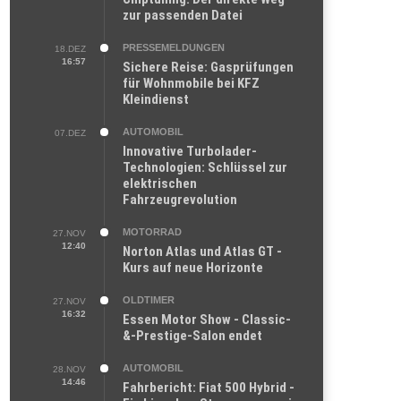
zur passenden Datei
PRESSEMELDUNGEN
18.DEZ
16:57
Sichere Reise: Gasprüfungen
für Wohnmobile bei KFZ
Kleindienst
AUTOMOBIL
07.DEZ
Innovative Turbolader-
Technologien: Schlüssel zur
elektrischen
Fahrzeugrevolution
MOTORRAD
27.NOV
12:40
Norton Atlas und Atlas GT -
Kurs auf neue Horizonte
OLDTIMER
27.NOV
16:32
Essen Motor Show - Classic-
&-Prestige-Salon endet
AUTOMOBIL
28.NOV
14:46
Fahrbericht: Fiat 500 Hybrid -