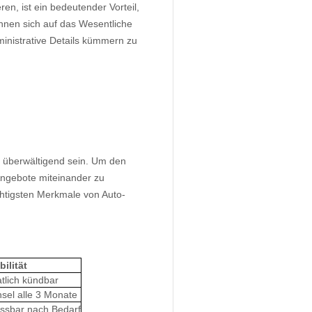
en, ist ein bedeutender Vorteil,
können sich auf das Wesentliche
inistrative Details kümmern zu
n
n überwältigend sein. Um den
 Angebote miteinander zu
ichtigsten Merkmale von Auto-
bilität
tlich kündbar
sel alle 3 Monate
ssbar nach Bedarf