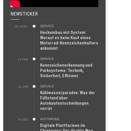
NEWSTICKER
SERVICE
06.APRIL
Heckumbau mit System:
Worauf es beim Kauf eines
Motorrad-Kennzeichenhalters
ankommt
SERVICE
13.FEB
Kennzeichenerkennung und
Parksysteme: Technik,
Sicherheit, Effizienz
SERVICE
10.JAN
Kühlwasserparadox: Was der
Füllstand über
Autokaufentscheidungen
verrät
AUTOMOBIL
26.DEZ
Digitale Plattformen im
Chiptuning: Der direkte Weg