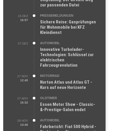
zur passenden Datei
PRESSEMELDUNGEN
18.DEZ
16:57
Sichere Reise: Gasprüfungen
für Wohnmobile bei KFZ
Kleindienst
AUTOMOBIL
07.DEZ
Innovative Turbolader-
Technologien: Schlüssel zur
elektrischen
Fahrzeugrevolution
MOTORRAD
27.NOV
12:40
Norton Atlas und Atlas GT -
Kurs auf neue Horizonte
OLDTIMER
27.NOV
16:32
Essen Motor Show - Classic-
&-Prestige-Salon endet
AUTOMOBIL
28.NOV
14:46
Fahrbericht: Fiat 500 Hybrid -