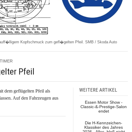
auff�lligem Kopfschmuck zum gefl�gelten Pfeil. SMB / Skoda Auto
LDTIMER
lter Pfeil
WEITERE ARTIKEL
 dem geflügelten Pfeil als
 lassen. Auf den Fahrzeugen aus
Essen Motor Show -
Classic-&-Prestige-Salon
endet
Die H-Kennzeichen-
Klassiker des Jahres
2026 - Alles, bloß nicht