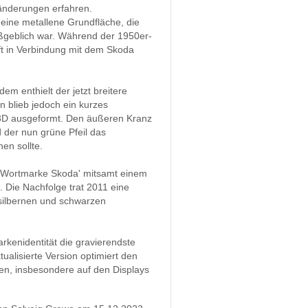
bänderungen erfahren.
eine metallene Grundfläche, die
aßgeblich war. Während der 1950er-
oft in Verbindung mit dem Skoda
m enthielt der jetzt breitere
 blieb jedoch ein kurzes
 3D ausgeformt. Den äußeren Kranz
 der nun grüne Pfeil das
en sollte.
e Wortmarke Skoda' mitsamt einem
 Die Nachfolge trat 2011 eine
 silbernen und schwarzen
kenidentität die gravierendste
alisierte Version optimiert den
len, insbesondere auf den Displays