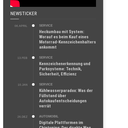
NEWSTICKER
SERVICE
06.APRIL
Heckumbau mit System:
Worauf es beim Kauf eines
Motorrad-Kennzeichenhalters
ankommt
SERVICE
13.FEB
Kennzeichenerkennung und
Parksysteme: Technik,
Sicherheit, Effizienz
SERVICE
10.JAN
Kühlwasserparadox: Was der
Füllstand über
Autokaufentscheidungen
verrät
AUTOMOBIL
26.DEZ
Digitale Plattformen im
Chiptuning: Der direkte Weg