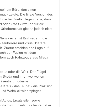
n seinem Büro, das einen
uck zeigte. Die finale Version des
storische Quellen legen nahe, dass
l oder Otto Gutfreund für die
 Urheberschaft gibt es jedoch nicht.
eils - eine mit fünf Federn, die
h sauberere und visuell klarere
ch. Zuerst erschien das Logo auf
 nach der Fusion mit dem
mblem auch Fahrzeuge aus Mlada
lobus oder die Welt. Der Flügel
von Skoda und ihren weltweiten
räsentiert moderne
 Kreis - das ,Auge' - die Präzision
und Weitblick widerspiegelt.
f Autos, Ersatzteilen sowie
oda zum Einsatz. Bis heute hat er