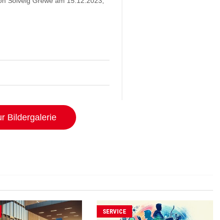
n Solveig Grewe am 15.12.2023,
r Bildergalerie
SERVICE