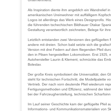
Unternehmens.
Als Inspiration diente ihm angeblich ein Wandrelief i
amerikanischen Ureinwohner mit auffälligem Kopfschm
Logos ist allerdings das Werk eines Designprofis. Hi
die führenden tschechischen Bildhauer Otakar Spanie
Gestaltung verantwortlich zeichneten, Belege für ihre
Letztlich entstanden zwei Versionen des geflügelten Pf
andere mit dreien. Schon bald setzte sich die grafisc
Version mit drei Federn auf dem fliegenden Pfeil dur
den in Pilsen hergestellten Lokomotiven. Erst 1925,
Autohersteller Laurin & Klement, schmückte das E
Boleslav.
Der große Kreis symbolisiert die Universalität, den G
steht für technischen Fortschritt, die Modellpalette 
Vertrieb. Der nach vorn deutende Pfeil wiederum rep
Fertigungsmethoden und Effizienz, während der kleine
bei der Fahrzeugherstellung, technischen Scharfsinn 
Im Lauf seiner Geschichte kam der geflügelte Pfeil au
Informations- und Kommunikationsmaterialien von Sk