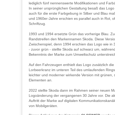
lediglich fünf nennenswerte Modifikationen und Far
In seiner ursprünglichen Gestaltung besaß das Logo 
auch für die erste Farbgebung in Silber und Blau m
und 1960er-Jahre erschien es parallel auch in Rot, 
Schriftzug.
1993 und 1994 ersetzte Grün das vorherige Blau. Zude
Randstreifen den Markennamen Skoda. Diese Version
Zwischenspiel, denn 1994 erschien das Logo wie in
- zuvor grün - stellte Skoda auf schwarz um, während
Bekenntnis der Marke zum Umweltschutz unterstreich
Auf den Fahrzeugen enthielt das Logo zusätzlich di
Lorbeerkranz im unteren Teil des umlaufenden Rings.
leichter und moderner wirkende Version mit grünen,
Elementen an.
2022 stellte Skoda dann im Rahmen seiner neuen Mar
Logoänderung der vergangenen 30 Jahre vor. Die aktu
Auftritt der Marke auf digitalen Kommunikationskanä
von Mobilgeräten.