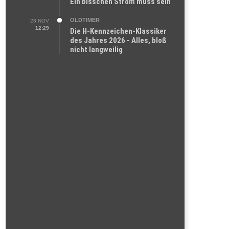
Ein bisschen Strom muss sein
OLDTIMER
28.NOV
12:29
Die H-Kennzeichen-Klassiker
des Jahres 2026 - Alles, bloß
nicht langweilig