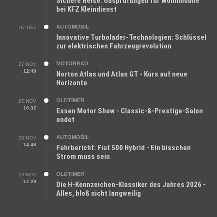
Sichere Reise: Gasprüfungen für Wohnmobile
bei KFZ Kleindienst
AUTOMOBIL
07.DEZ
Innovative Turbolader-Technologien: Schlüssel
zur elektrischen Fahrzeugrevolution
MOTORRAD
27.NOV
12:40
Norton Atlas und Atlas GT - Kurs auf neue
Horizonte
OLDTIMER
27.NOV
16:32
Essen Motor Show - Classic-&-Prestige-Salon
endet
AUTOMOBIL
28.NOV
14:46
Fahrbericht: Fiat 500 Hybrid - Ein bisschen
Strom muss sein
OLDTIMER
28.NOV
12:29
Die H-Kennzeichen-Klassiker des Jahres 2026 -
Alles, bloß nicht langweilig