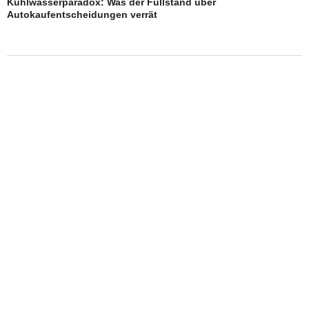
Kühlwasserparadox: Was der Füllstand über
Autokaufentscheidungen verrät