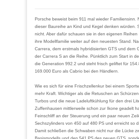
Porsche beweist beim 911 mal wieder Familiensinn. N
dieser Baureihe an Kind und Kegel denken würden. S
nicht. Aber dafür schauen sie in den eigenen Reihe
ihre Modellfamilie weiter auf den neuesten Stand. N
Carrera, dem erstmals hybridisierten GTS und de
der Carrera S an die Reihe. Pünktlich zum Start in de
die Generation 992.2 und steht frisch geliftet für 15
169.000 Euro als Cabrio bei den Händlern.
Wie es sich für eine Frischzellenkur bei einem Sportw
mehr Kraft. Wichtiger als die Retuschen an Schürze
Turbos und die neue Ladeluftkühlung für den drei Lit
Zuffenhausen mittlerweile schon zur Ikone geadelt 
Feinschliff an der Steuerung und ein paar neuen Zeil
Sechszylinders von 450 auf 480 PS und erreicht so 
Damit schließen die Schwaben nicht nur die Lücke 
Basismodells und den 541 PS des neuen GTS, sonde