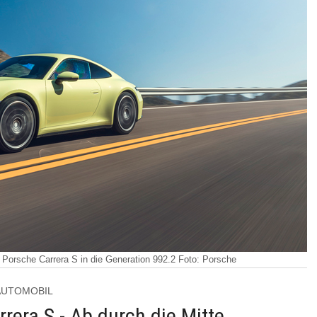
r Porsche Carrera S in die Generation 992.2 Foto: Porsche
r AUTOMOBIL
rera S - Ab durch die Mitte