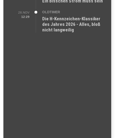
Ein bisschen Strom muss sein
OLDTIMER
28.NOV
12:29
Die H-Kennzeichen-Klassiker
des Jahres 2026 - Alles, bloß
nicht langweilig