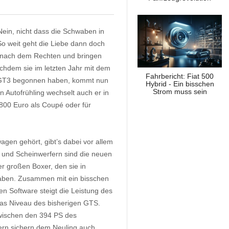
ein, nicht dass die Schwaben in
o weit geht die Liebe dann doch
n nach dem Rechten und bringen
achdem sie im letzten Jahr mit dem
Fahrbericht: Fiat 500
m GT3 begonnen haben, kommt nun
Hybrid - Ein bisschen
Strom muss sein
n Autofrühling wechselt auch er in
4.800 Euro als Coupé oder für
agen gehört, gibt’s dabei vor allem
n und Scheinwerfern sind die neuen
er großen Boxer, den sie in
haben. Zusammen mit ein bisschen
en Software steigt die Leistung des
das Niveau des bisherigen GTS.
zwischen den 394 PS des
rn sichern dem Neuling auch