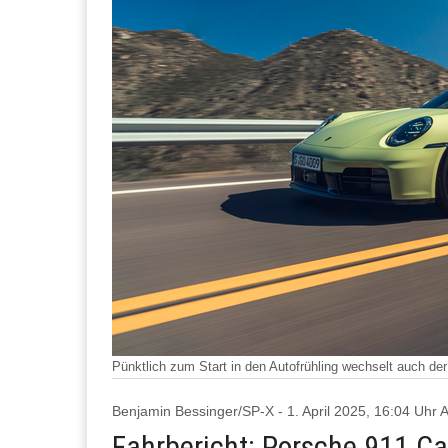
Pünktlich zum Start in den Autofrühling wechselt auch de
Benjamin Bessinger/SP-X - 1. April 2025, 16:04 Uh
Fahrbericht: Porsche 911 Car