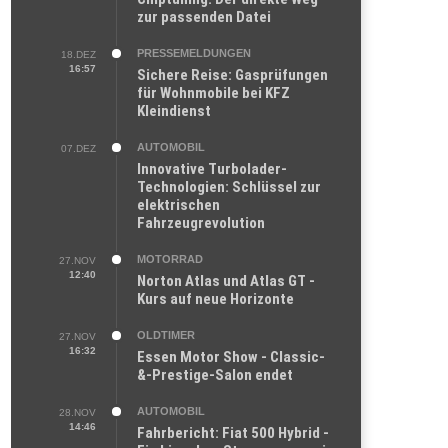
zur passenden Datei
PRESSEMELDUNGEN
18.DEZ
16:57
Sichere Reise: Gasprüfungen
für Wohnmobile bei KFZ
Kleindienst
AUTOMOBIL
07.DEZ
Innovative Turbolader-
Technologien: Schlüssel zur
elektrischen
Fahrzeugrevolution
MOTORRAD
27.NOV
12:40
Norton Atlas und Atlas GT -
Kurs auf neue Horizonte
OLDTIMER
27.NOV
16:32
Essen Motor Show - Classic-
&-Prestige-Salon endet
AUTOMOBIL
28.NOV
14:46
Fahrbericht: Fiat 500 Hybrid -