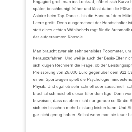
Engagiert greift man ins Lenkrad, nähert sich Kurve f
später, beschleunigt früher und lässt dabei die Füße 
Astaire beim Tap-Dance - bis die Hand auf dem Mitte
Leere greift. Denn ausgerechnet der Handschalter is
statt eines echten Wählhebels ragt für die Automatik
der aufgeräumten Konsole.
Man braucht zwar ein sehr sensibles Popometer, um
herauszufahren. Und weil ja auch der Basis-Elfer nicht
sich klugen Rechnern die Frage, ob der Leistungssp
Preissprung von 26.000 Euro gegenüber dem 911 Carre
einem Sportwagen spielt die Psychologie mindestens
Physik. Und egal ob sehr schnell oder sauschnell, sc
brachial schmeichelt dieser Elfer dem Ego. Denn wer 
beweisen, dass es eben nicht nur gerade so für die 
sich ein bisschen mehr Leistung leisten kann. Und St
gar nicht genug haben. Selbst wenn man sie teuer 