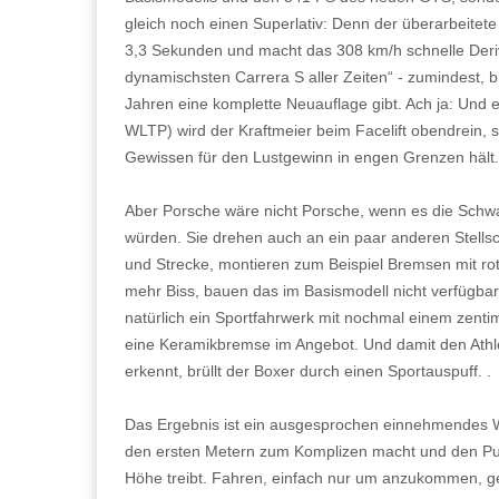
gleich noch einen Superlativ: Denn der überarbeitete
3,3 Sekunden und macht das 308 km/h schnelle Deri
dynamischsten Carrera S aller Zeiten“ - zumindest, bi
Jahren eine komplette Neuauflage gibt. Ach ja: Und e
WLTP) wird der Kraftmeier beim Facelift obendrein, 
Gewissen für den Lustgewinn in engen Grenzen hält
Aber Porsche wäre nicht Porsche, wenn es die Schw
würden. Sie drehen auch an ein paar anderen Stells
und Strecke, montieren zum Beispiel Bremsen mit rot
mehr Biss, bauen das im Basismodell nicht verfügba
natürlich ein Sportfahrwerk mit nochmal einem zenti
eine Keramikbremse im Angebot. Und damit den Athle
erkennt, brüllt der Boxer durch einen Sportauspuff. .
Das Ergebnis ist ein ausgesprochen einnehmendes 
den ersten Metern zum Komplizen macht und den Puls
Höhe treibt. Fahren, einfach nur um anzukommen, ge