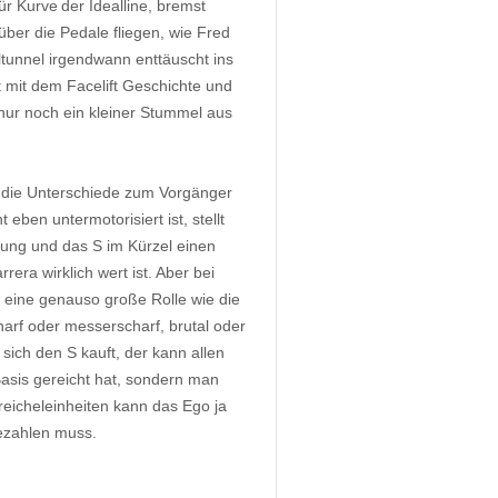
ür Kurve der Idealline, bremst
über die Pedale fliegen, wie Fred
ltunnel irgendwann enttäuscht ins
t mit dem Facelift Geschichte und
 nur noch ein kleiner Stummel aus
 die Unterschiede zum Vorgänger
 eben untermotorisiert ist, stellt
rung und das S im Kürzel einen
ra wirklich wert ist. Aber bei
 eine genauso große Rolle wie die
harf oder messerscharf, brutal oder
sich den S kauft, der kann allen
Basis gereicht hat, sondern man
reicheleinheiten kann das Ego ja
bezahlen muss.