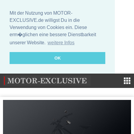
Mit der Nutzung von MOTOR-
EXCLUSIVE.de willigst Du in die
Verwendung von Cookies ein. Diese
erm�glichen eine bessere Dienstbarkeit
unserer Website.
weitere Infos
OK