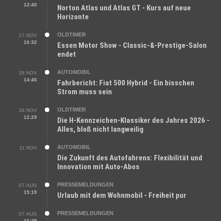
12:40
Norton Atlas und Atlas GT - Kurs auf neue
Horizonte
OLDTIMER
27.NOV
16:32
Essen Motor Show - Classic-&-Prestige-Salon
endet
AUTOMOBIL
28.NOV
14:46
Fahrbericht: Fiat 500 Hybrid - Ein bisschen
Strom muss sein
OLDTIMER
28.NOV
12:29
Die H-Kennzeichen-Klassiker des Jahres 2026 -
Alles, bloß nicht langweilig
AUTOMOBIL
11.NOV
Die Zukunft des Autofahrens: Flexibilität und
Innovation mit Auto-Abos
PRESSEMELDUNGEN
07.AUG
15:19
Urlaub mit dem Wohnmobil - Freiheit pur
PRESSEMELDUNGEN
07.AUG
16:29