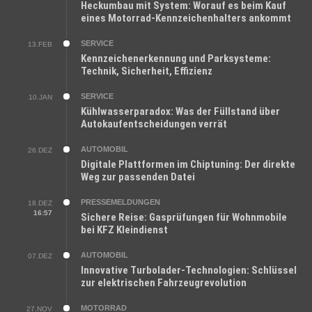
Heckumbau mit System: Worauf es beim Kauf
eines Motorrad-Kennzeichenhalters ankommt
SERVICE
13.FEB
Kennzeichenerkennung und Parksysteme:
Technik, Sicherheit, Effizienz
SERVICE
10.JAN
Kühlwasserparadox: Was der Füllstand über
Autokaufentscheidungen verrät
AUTOMOBIL
26.DEZ
Digitale Plattformen im Chiptuning: Der direkte
Weg zur passenden Datei
PRESSEMELDUNGEN
18.DEZ
16:57
Sichere Reise: Gasprüfungen für Wohnmobile
bei KFZ Kleindienst
AUTOMOBIL
07.DEZ
Innovative Turbolader-Technologien: Schlüssel
zur elektrischen Fahrzeugrevolution
MOTORRAD
27.NOV