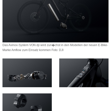
Das Avinox-System VON dji wird zun�chst in den Modellen der neuen E-Bike-
Marke Amflow zum Einsatz kommen Foto: DJI