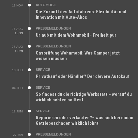
AUTOMOBIL
11.NOV
Die Zukunft des Autofahrens: Flexibilität und
Innovation mit Auto-Abos
PRESSEMELDUNGEN
07.AUG
15:19
Urlaub mit dem Wohnmobil - Freiheit pur
PRESSEMELDUNGEN
07.AUG
16:29
Gasprüfung Wohnmobil: Was Camper jetzt
wissen müssen
SERVICE
13.JULI
Privatkauf oder Händler? Der clevere Autokauf
SERVICE
04.JULI
So findest du die richtige Werkstatt – worauf du
wirklich achten solltest
SERVICE
11.JUNI
Reparieren oder verkaufen?– was sich bei einem
Getriebeschaden wirklich lohnt
PRESSEMELDUNGEN
27.MAI