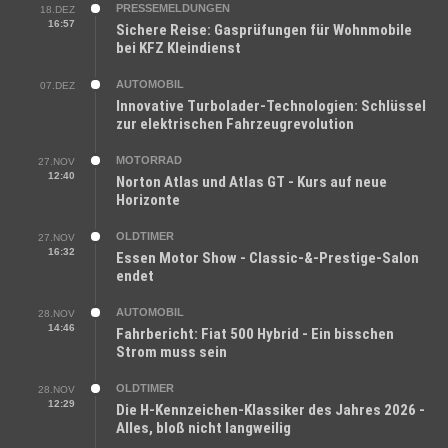
PRESSEMELDUNGEN
18.DEZ
16:57
Sichere Reise: Gasprüfungen für Wohnmobile
bei KFZ Kleindienst
AUTOMOBIL
07.DEZ
Innovative Turbolader-Technologien: Schlüssel
zur elektrischen Fahrzeugrevolution
MOTORRAD
27.NOV
12:40
Norton Atlas und Atlas GT - Kurs auf neue
Horizonte
OLDTIMER
27.NOV
16:32
Essen Motor Show - Classic-&-Prestige-Salon
endet
AUTOMOBIL
28.NOV
14:46
Fahrbericht: Fiat 500 Hybrid - Ein bisschen
Strom muss sein
OLDTIMER
28.NOV
12:29
Die H-Kennzeichen-Klassiker des Jahres 2026 -
Alles, bloß nicht langweilig