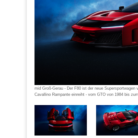
mid Groß-Gerau - Der F80 ist der neue Supersportwagen von
Cavallino Rampante einreiht - vom GTO von 1984 bis zum 