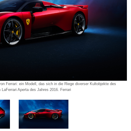
 Ferrari: ein Modell, das sich in die Riege diverser Kultobjekte des
LaFerrari Aperta des Jahres 2016. Ferrari