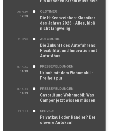
Ein bisschen Strom muss sein
OLDTIMER
28.NOV
12:29
Die H-Kennzeichen-Klassiker
des Jahres 2026 - Alles, bloß
nicht langweilig
AUTOMOBIL
11.NOV
Die Zukunft des Autofahrens:
Flexibilität und Innovation mit
Auto-Abos
PRESSEMELDUNGEN
07.AUG
15:19
Urlaub mit dem Wohnmobil -
Freiheit pur
PRESSEMELDUNGEN
07.AUG
16:29
Gasprüfung Wohnmobil: Was
Camper jetzt wissen müssen
SERVICE
13.JULI
Privatkauf oder Händler? Der
clevere Autokauf