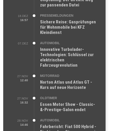
zur passenden Datei
PRESSEMELDUNGEN
18.DEZ
16:57
Sichere Reise: Gasprüfungen
für Wohnmobile bei KFZ
Kleindienst
AUTOMOBIL
07.DEZ
Innovative Turbolader-
Technologien: Schlüssel zur
elektrischen
Fahrzeugrevolution
MOTORRAD
27.NOV
12:40
Norton Atlas und Atlas GT -
Kurs auf neue Horizonte
OLDTIMER
27.NOV
16:32
Essen Motor Show - Classic-
&-Prestige-Salon endet
AUTOMOBIL
28.NOV
14:46
Fahrbericht: Fiat 500 Hybrid -