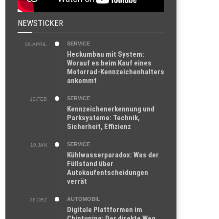
NEWSTICKER
SERVICE
06.APRIL
Heckumbau mit System:
Worauf es beim Kauf eines
Motorrad-Kennzeichenhalters
ankommt
SERVICE
13.FEB
Kennzeichenerkennung und
Parksysteme: Technik,
Sicherheit, Effizienz
SERVICE
10.JAN
Kühlwasserparadox: Was der
Füllstand über
Autokaufentscheidungen
verrät
AUTOMOBIL
26.DEZ
Digitale Plattformen im
Chiptuning: Der direkte Weg