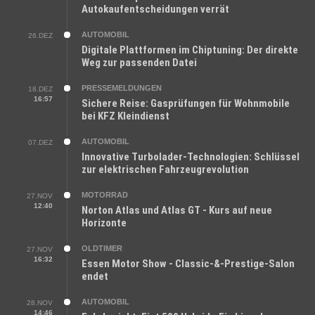
Autokaufentscheidungen verrät
AUTOMOBIL
26.DEZ
Digitale Plattformen im Chiptuning: Der direkte
Weg zur passenden Datei
PRESSEMELDUNGEN
18.DEZ
16:57
Sichere Reise: Gasprüfungen für Wohnmobile
bei KFZ Kleindienst
AUTOMOBIL
07.DEZ
Innovative Turbolader-Technologien: Schlüssel
zur elektrischen Fahrzeugrevolution
MOTORRAD
27.NOV
12:40
Norton Atlas und Atlas GT - Kurs auf neue
Horizonte
OLDTIMER
27.NOV
16:32
Essen Motor Show - Classic-&-Prestige-Salon
endet
AUTOMOBIL
28.NOV
14:46