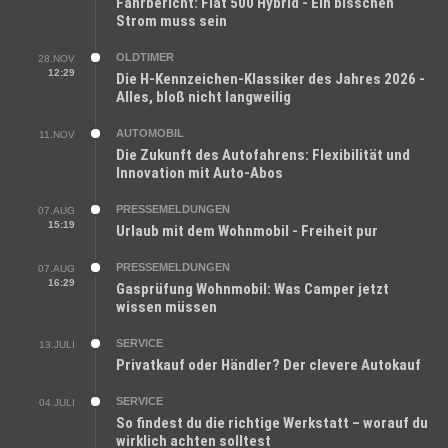
Fahrbericht: Fiat 500 Hybrid - Ein bisschen
Strom muss sein
OLDTIMER
28.NOV
12:29
Die H-Kennzeichen-Klassiker des Jahres 2026 -
Alles, bloß nicht langweilig
AUTOMOBIL
11.NOV
Die Zukunft des Autofahrens: Flexibilität und
Innovation mit Auto-Abos
PRESSEMELDUNGEN
07.AUG
15:19
Urlaub mit dem Wohnmobil - Freiheit pur
PRESSEMELDUNGEN
07.AUG
16:29
Gasprüfung Wohnmobil: Was Camper jetzt
wissen müssen
SERVICE
13.JULI
Privatkauf oder Händler? Der clevere Autokauf
SERVICE
04.JULI
So findest du die richtige Werkstatt – worauf du
wirklich achten solltest