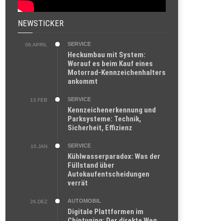
NEWSTICKER
SERVICE
06.APRIL
Heckumbau mit System:
Worauf es beim Kauf eines
Motorrad-Kennzeichenhalters
ankommt
SERVICE
13.FEB
Kennzeichenerkennung und
Parksysteme: Technik,
Sicherheit, Effizienz
SERVICE
10.JAN
Kühlwasserparadox: Was der
Füllstand über
Autokaufentscheidungen
verrät
AUTOMOBIL
26.DEZ
Digitale Plattformen im
Chiptuning: Der direkte Weg