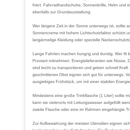
friert. Fahrradhandschuhe, Sonnenbrille, Helm und ei
ebenfalls zur Grundausstattung.
Wer längere Zeit in der Sonne unterwegs ist, sollte
Sonnencreme mit hohem Lichtschutzfaktor schützt un
langärmelige Kleidung oder spezielle Nackenschutztü
Lange Fahrten machen hungrig und durstig. Wer fit bl
Proviant mitnehmen: Energielieferanten wie Nüsse, D
sind leicht zu transportieren und geben schnell Kraft
geschnittenes Obst eignen sich gut für unterwegs. Vor
ausgiebiges Frühstück, um mit einer stabilen Energie
Mindestens eine große Trinkflasche (1 Liter) sollt
kann sie vielerorts mit Leitungswasser aufgefüllt we
zweite Flasche oder eine im Rahmen eingehängte Trin
Zur Aufbewahrung der meisten Utensilien eignen sic