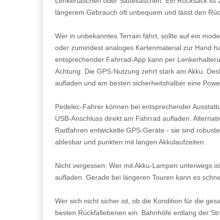
Lenkertaschen oder Satteltaschen. Ein Rucksack ist z
längerem Gebrauch oft unbequem und lässt den Rüc
Wer in unbekanntes Terrain fährt, sollte auf ein mo
oder zumindest analoges Kartenmaterial zur Hand h
entsprechender Fahrrad-App kann per Lenkerhalterun
Achtung: Die GPS-Nutzung zehrt stark am Akku. Desh
aufladen und am besten sicherheitshalber eine Pow
Pedelec-Fahrer können bei entsprechender Ausstatt
USB-Anschluss direkt am Fahrrad aufladen. Alternativ
Radfahren entwickelte GPS-Geräte - sie sind robuste
ablesbar und punkten mit langen Akkulaufzeiten.
Nicht vergessen: Wer mit Akku-Lampen unterwegs ist,
aufladen. Gerade bei längeren Touren kann es schne
Wer sich nicht sicher ist, ob die Kondition für die ge
besten Rückfallebenen ein. Bahnhöfe entlang der Str