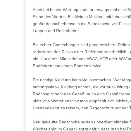
Auch bei bester Wartung kann unterwegs mal eine Sc
Sinne des Wortes. Ein kleines Multitool mit Inbussch
gehört deshalb ebenso in die Satteltasche wie Flick
Lappen und Reifenheber.
Ein echter Gamechanger sind pannensichere Reifen mi
reduzieren das Risiko einer Reifenpanne erheblich - 
nie. Übrigens: Mitglieder von ADAC, ACE oder ACV pr
Radfahren von einem Pannenservice.
Die richtige Kleidung kann viel ausmachen. Wer länger 
atmungsaktive Kleidung achten, die vor Auskühlung u
Radhose schont das Gesäß, auch eine Gesäßcreme k
plötzliche Wetterumschwünge empfiehlt sich leichte,
Umständen ist es ratsam, den Regenschutz vor der T
Neu gekaufte Radschuhe sollten unbedingt eingelauf
Wechselshirt im Gepäck sorgt dafür, dass man bei Pa