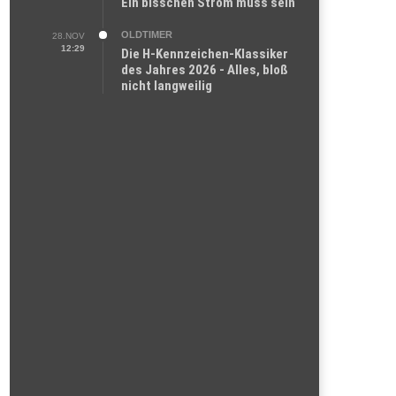
Ein bisschen Strom muss sein
OLDTIMER
28.NOV
12:29
Die H-Kennzeichen-Klassiker
des Jahres 2026 - Alles, bloß
nicht langweilig