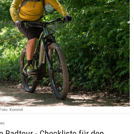
n Foto: Kommit
lec
te Radtour - Checkliste für den