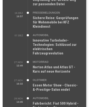
zur passenden Datei
PRESSEMELDUNGEN
18.DEZ
16:57
Sichere Reise: Gasprüfungen
für Wohnmobile bei KFZ
Kleindienst
AUTOMOBIL
07.DEZ
Innovative Turbolader-
Technologien: Schlüssel zur
elektrischen
Fahrzeugrevolution
MOTORRAD
27.NOV
12:40
Norton Atlas und Atlas GT -
Kurs auf neue Horizonte
OLDTIMER
27.NOV
16:32
Essen Motor Show - Classic-
&-Prestige-Salon endet
AUTOMOBIL
28.NOV
14:46
Fahrbericht: Fiat 500 Hybrid -