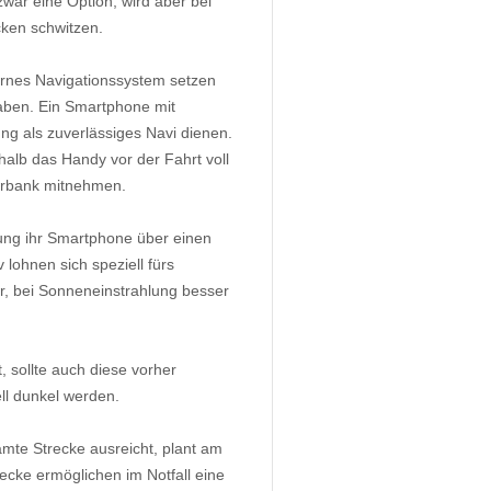
war eine Option, wird aber bei
ken schwitzen.
dernes Navigationssystem setzen
aben. Ein Smartphone mit
g als zuverlässiges Navi dienen.
alb das Handy vor der Fahrt voll
erbank mitnehmen.
ung ihr Smartphone über einen
 lohnen sich speziell fürs
r, bei Sonneneinstrahlung besser
 sollte auch diese vorher
ll dunkel werden.
samte Strecke ausreicht, plant am
ecke ermöglichen im Notfall eine